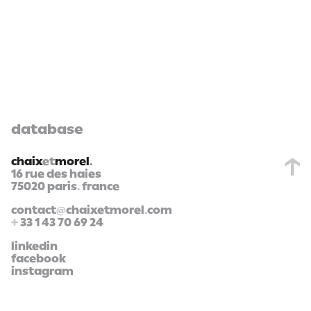
database
chaix
et
morel
.
16 rue des haies
75020 paris
.
france
contact
@
chaixetmorel
.
com
+
33 1 43 70 69 24
linkedin
facebook
instagram