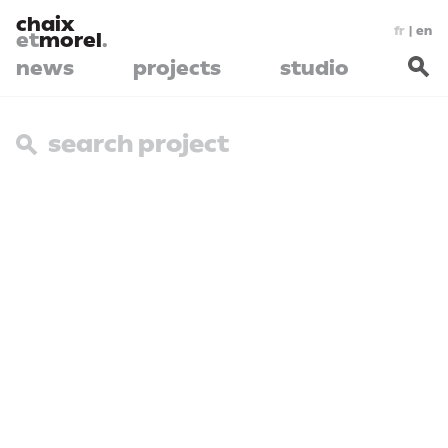
chaix
fr
|
en
et
morel
.
news
projects
studio