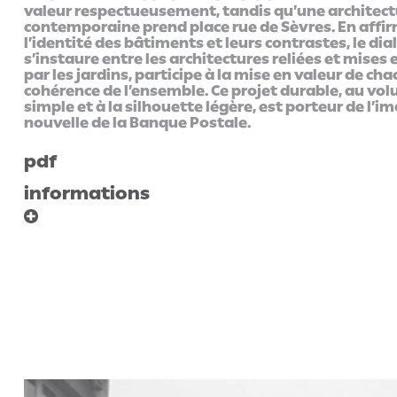
valeur respectueusement, tandis qu’une architect
contemporaine prend place rue de Sèvres. En affi
l’identité des bâtiments et leurs contrastes, le dia
s’instaure entre les architectures reliées et mises 
par les jardins, participe à la mise en valeur de chac
cohérence de l’ensemble. Ce projet durable, au vo
simple et à la silhouette légère, est porteur de l’i
nouvelle de la Banque Postale.
pdf
informations
programme
maîtrise d'ouvrag
restructuration d’un îlot
poste immo / sci te
parisien : siège de la banque
saint-romain
postale, centre de tri postal,
bouygues immobili
bureau de poste.
promoteur
surface
23 500 m² SHON
coût de travaux
78 M€ HT