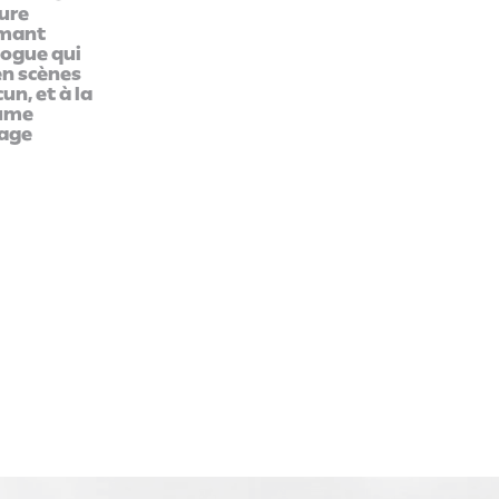
ure
rmant
logue qui
en scènes
un, et à la
lume
mage
e
maîtrise d'œuvre
calendrier
rtiaire
chaixetmorel.
concours 
livraison 
er,
guignard et zamanski,
démarche
architectes conseils pour la
environn
partie monuments
projet cer
historiques
bâtiments 
slh, maîtrise d'œuvre
labellisé 
d'exécution
crédit ph
inex, fluides
vincent fi