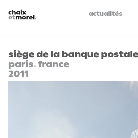
chaix
actualités
et
morel
.
siège de la banque postal
paris
.
france
2011