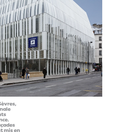
Sèvres,
onale
nts
nce.
façades
nt mis en