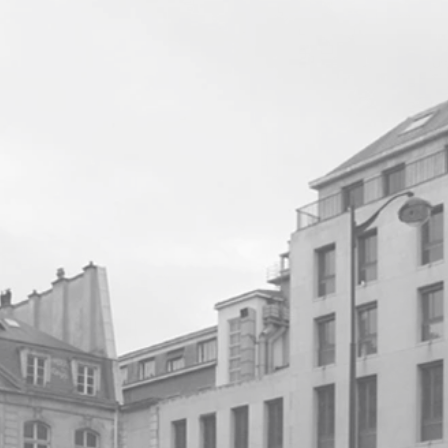
geciba, structure
christian 
rfr, façade
acoustique et conseil,
acoustique
acces, coordinateur sécurité
incendie
systal, cuisiniste
ossart et maurières,
paysagiste
tribu, amo développement
durable