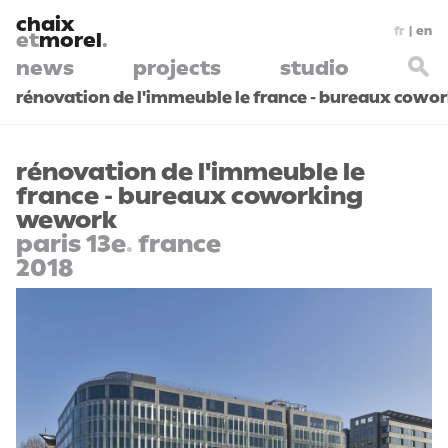
chaix
fr
|
en
et
morel
.
news
projects
studio
rénovation de l'immeuble le france - bureaux cow
rénovation de l'immeuble le
france - bureaux coworking
wework
paris 13e
.
france
2018