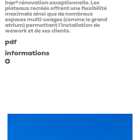
hqe® rénovation exceptionnelle. Les
plateaux recréés offrent une flexibilité
maximale ainsi que de nombreux
espaces multi-usages (comme le grand
atrium) permettant l’installation de
wework et de ses clients.
pdf
informations
program
client
Restructuration
gecina
d'un immeuble de
area
bureaux (mise à
20 150 m² SDP
jour technique,
cost
rénovation de
15,8 M€HT
façade,
fonctionnement
intérieur) avec
création de
nouveaux espaces
communs
(business center,