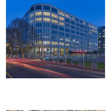
salle du conseil,
restaurant, etc.).
Projet certifié hqe®
rénovation
exceptionnelle
development
calendrier
chaixetmorel.
études 2015
livraison fin 2018
sfica, maître
credit
d’œuvre
didier boy de la
d’exécution et bet
tour - extérieurs
structure
didier delmas -
alto, bet tous
intérieurs
fluides et hqe
odc, économiste
meta atelier
acoustique,
acousticien
spoom’s,
cuisinististe
gn8, sécurité
incendie