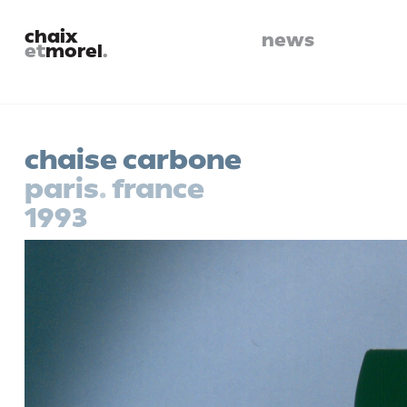
chaix
news
et
morel
.
chaise carbone
paris
.
france
1993