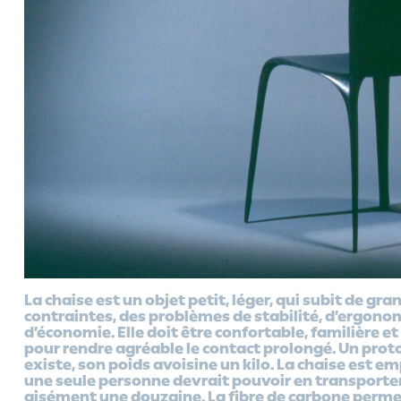
La chaise est un objet petit, léger, qui subit de gra
contraintes, des problèmes de stabilité, d’ergono
d’économie. Elle doit être confortable, familière et
pour rendre agréable le contact prolongé. Un pro
existe, son poids avoisine un kilo. La chaise est em
une seule personne devrait pouvoir en transporte
aisément une douzaine. La fibre de carbone perme