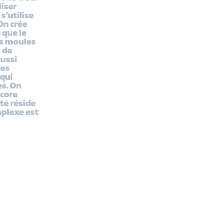
liser
s’utilise
On crée
 que le
es moules
 de
aussi
des
qui
es. On
ncore
té réside
mplexe est
development
. 52 x h.
chaixetmorel.