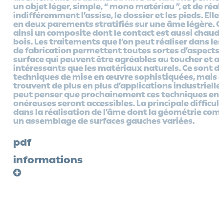
un objet léger, simple, “ mono matériau ”, et de réa
indifféremment l’assise, le dossier et les pieds. Elle 
en deux parements stratifiés sur une âme légère. 
ainsi un composite dont le contact est aussi chaud
bois. Les traitements que l’on peut réaliser dans l
de fabrication permettent toutes sortes d’aspects
surface qui peuvent être agréables au toucher et 
intéressants que les matériaux naturels. Ce sont 
techniques de mise en œuvre sophistiquées, mais 
trouvent de plus en plus d’applications industriell
peut penser que prochainement ces techniques e
onéreuses seront accessibles. La principale difficul
dans la réalisation de l’âme dont la géométrie co
un assemblage de surfaces gauches variées.
pdf
informations
program
area
design d'une chaise légère et
dimensions : L. 45 x l
empilable.
79
matériaux : carbone, époxy,