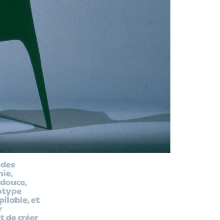
ndes
mie,
 douce,
totype
pilable, et
r
t de créer