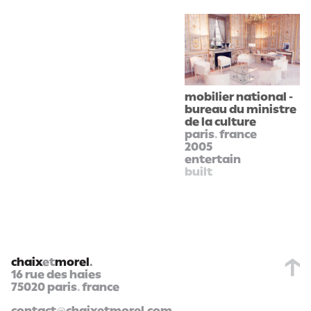
mobilier national -
bureau du ministre
de la culture
paris
.
france
2005
entertain
built
chaix
et
morel
.
16 rue des haies
75020 paris
.
france
contact
@
chaixetmorel
.
com