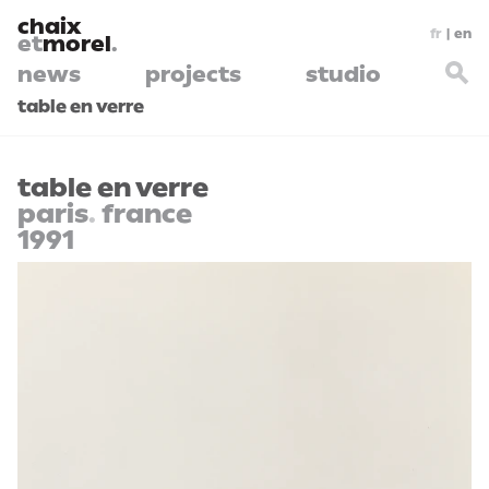
chaix
fr
|
en
et
morel
.
news
projects
studio
table en verre
table en verre
paris
.
france
1991