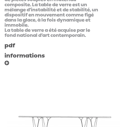
composite. La table de verre est un
mélange d’instabilité et de stabilité, un
dispositif en mouvement comme figé
dans la glace, à la fois dynamique et
immobile.
La table de verre a été acquise par le
fond national d’art contemporain.
pdf
informations
program
area
design d'une table
dimensions : L.90 x
basse
l.90 x h.40 et L.120 x
l.120 x h.40
development
chaixetmorel.