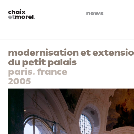
chaix
news
et
morel
.
modernisation et extensi
du petit palais
paris
.
france
2005