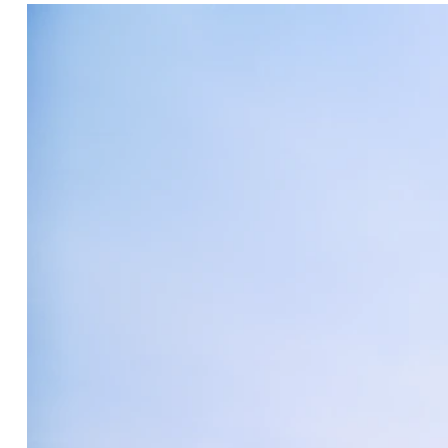
mazet & associés
auxitec, synthèse
area
surface avant opéra
651 m² SHON
surface après opéra
673 m² SHON
cost
41,2 M€ HT