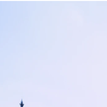
schmit, paysagiste
concepto, éclairagiste
guignard et zamansky,
architectes conseils MH pour
tion : 15
la restauration
claude ripeau, économiste
tion : 22
second œuvre et
agencement muséographie
margaret gray, graphiste