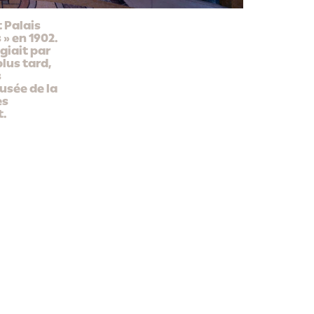
t Palais
 » en 1902.
égiait par
plus tard,
s
usée de la
es
t.
development
calendrier
chaixetmorel.
concours 
livraison 
 d’ouvrage
ingérop, bet généraliste,
credit
économie, coordination,
christian 
ontrôle
électricité
ac-c, structure
inex, CVC et plomberie
ur SSI
atelier de paysage isabelle