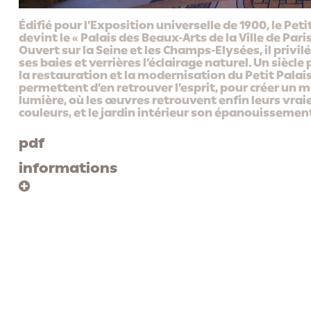
Édifié pour l’Exposition universelle de 1900, le Peti
devint le « Palais des Beaux-Arts de la Ville de Paris
Ouvert sur la Seine et les Champs-Elysées, il privil
ses baies et verrières l’éclairage naturel. Un siècle 
la restauration et la modernisation du Petit Palai
permettent d’en retrouver l’esprit, pour créer un m
lumière, où les œuvres retrouvent enfin leurs vrai
couleurs, et le jardin intérieur son épanouissemen
pdf
informations
program
client
restauration, modernisation
ville de Paris
et extension du musée
(notamment bureaux,
assistants maître
librairie, auditorium)
apave, bureau de c
veritas, SPS
copibat, OPC
véritas, coordinate