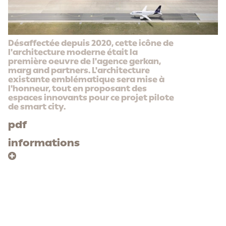
Désaffectée depuis 2020, cette icône de
l'architecture moderne était la
première oeuvre de l'agence gerkan,
marg and partners. L'architecture
existante emblématique sera mise à
l'honneur, tout en proposant des
espaces innovants pour ce projet pilote
de smart city.
pdf
informations
program
client
réhabilitation du
ville de berlin/tegel
terminal B de
projekt gmbh
l'aéroport tegel
area
pour y installer un
30 000 m²
incubateur de
cost