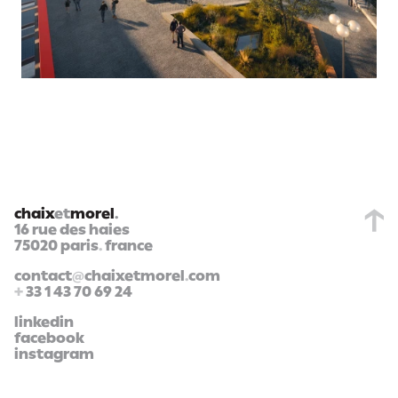
chaix
et
morel
.
16 rue des haies
75020 paris
.
france
contact
@
chaixetmorel
.
com
+
33 1 43 70 69 24
linkedin
facebook
instagram