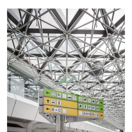
start-up et centre
80 M€ HT
d’innovation :
bureaux,
coworking,
fabLab/makerSpace,
centre de
conférence,
restauration, etc.
development
credit
chaixetmorel.
photos existant
schusslerplan,
marcus bredt
nordhorn, bet
images projet vizé
fluides