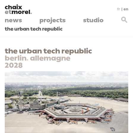
chaix
fr
|
en
et
morel
.
news
projects
studio
the urban tech republic
the urban tech republic
berlin
.
allemagne
2028